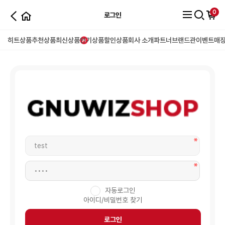
0
로그인
히트상품
추천상품
최신상품
인기상품
할인상품
회사 소개
파트너
브랜드관
이벤트
매
자동로그인
아이디/비밀번호 찾기
로그인