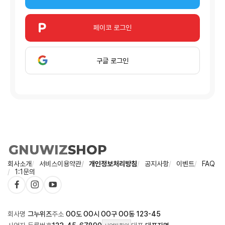
페이코 로그인
구글 로그인
회사소개
서비스이용약관
개인정보처리방침
공지사항
이벤트
FAQ
1:1문의
회사명
그누위즈
주소
OO도 OO시 OO구 OO동 123-45