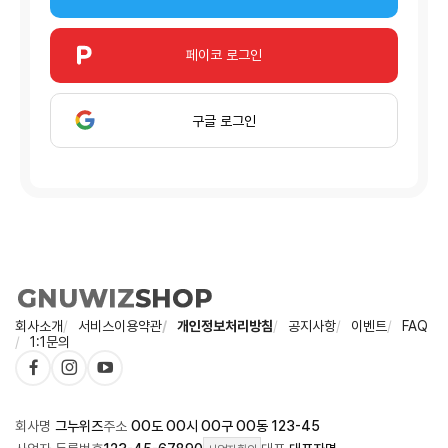
페이코 로그인
구글 로그인
회사소개
서비스이용약관
개인정보처리방침
공지사항
이벤트
FAQ
1:1문의
회사명
그누위즈
주소
OO도 OO시 OO구 OO동 123-45