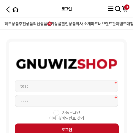
0
로그인
히트상품
추천상품
최신상품
인기상품
할인상품
회사 소개
파트너
브랜드관
이벤트
매
자동로그인
아이디/비밀번호 찾기
로그인