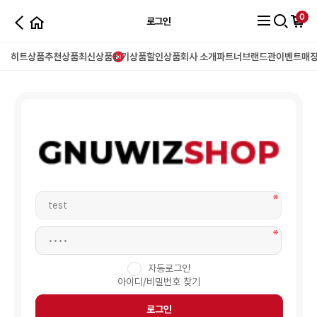
0
로그인
히트상품
추천상품
최신상품
인기상품
할인상품
회사 소개
파트너
브랜드관
이벤트
매
자동로그인
아이디/비밀번호 찾기
로그인