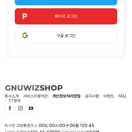
페이코 로그인
구글 로그인
회사소개
서비스이용약관
개인정보처리방침
공지사항
이벤트
FAQ
1:1문의
회사명
그누위즈
주소
OO도 OO시 OO구 OO동 123-45