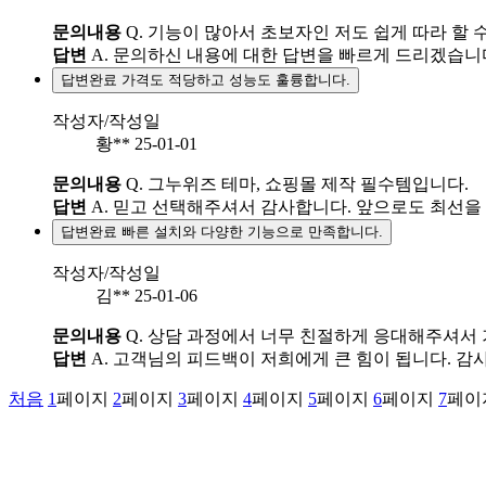
문의내용
Q.
기능이 많아서 초보자인 저도 쉽게 따라 할 
답변
A.
문의하신 내용에 대한 답변을 빠르게 드리겠습니
답변완료
가격도 적당하고 성능도 훌륭합니다.
작성자/작성일
황**
25-01-01
문의내용
Q.
그누위즈 테마, 쇼핑몰 제작 필수템입니다.
답변
A.
믿고 선택해주셔서 감사합니다. 앞으로도 최선을
답변완료
빠른 설치와 다양한 기능으로 만족합니다.
작성자/작성일
김**
25-01-06
문의내용
Q.
상담 과정에서 너무 친절하게 응대해주셔서 
답변
A.
고객님의 피드백이 저희에게 큰 힘이 됩니다. 감
처음
1
페이지
2
페이지
3
페이지
4
페이지
5
페이지
6
페이지
7
페이