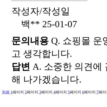
작성자/작성일
백**
25-01-07
문의내용
Q.
쇼핑몰 운영
고 생각합니다.
답변
A.
소중한 의견에 
해 나가겠습니다.
처음
1
페이지
2
페이지
3
페이지
4
페이지
5
페이지
6
페이지
7
페이