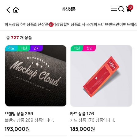
0
최신상품
히트상품
추천상품
최신상품
인기상품
할인상품
회사 소개
파트너
브랜드관
이벤트
매
727
총
개 상품
히트
최신
인기
최신
할인
브랜딩 상품 269
카드 상품 176
브랜딩 상품 269 상품입니다.
카드 상품 176 상품입니다.
193,000원
185,000원