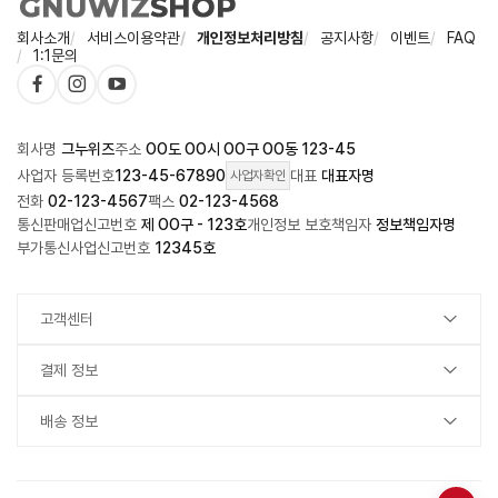
회사소개
서비스이용약관
개인정보처리방침
공지사항
이벤트
FAQ
1:1문의
회사명
그누위즈
주소
OO도 OO시 OO구 OO동 123-45
사업자 등록번호
123-45-67890
대표
대표자명
사업자확인
전화
02-123-4567
팩스
02-123-4568
통신판매업신고번호
제 OO구 - 123호
개인정보 보호책임자
정보책임자명
부가통신사업신고번호
12345호
고객센터
결제 정보
배송 정보