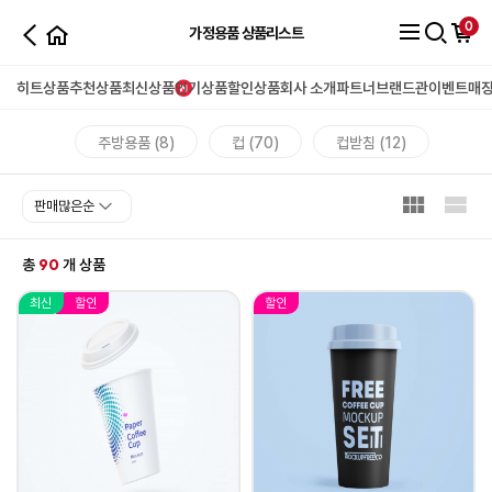
0
가정용품 상품리스트
히트상품
추천상품
최신상품
인기상품
할인상품
회사 소개
파트너
브랜드관
이벤트
매
주방용품 (8)
컵 (70)
컵받침 (12)
90
총
개 상품
최신
할인
할인