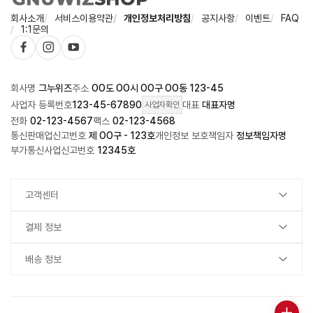
회사소개
서비스이용약관
개인정보처리방침
공지사항
이벤트
FAQ
1:1문의
회사명
그누위즈
주소
OO도 OO시 OO구 OO동 123-45
사업자 등록번호
123-45-67890
대표
대표자명
사업자확인
전화
02-123-4567
팩스
02-123-4568
통신판매업신고번호
제 OO구 - 123호
개인정보 보호책임자
정보책임자명
부가통신사업신고번호
12345호
고객센터
결제 정보
배송 정보