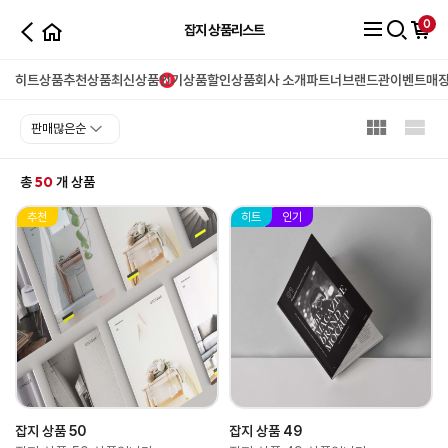
0
잡지 상품리스트
히트상품
추천상품
최신상품
인기상품
할인상품
회사 소개
파트너
브랜드관
이벤트
매
50
총
개 상품
추천
히트
인기
잡지 상품 50
잡지 상품 49