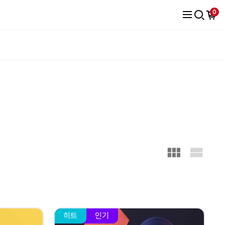
0
히트
인기