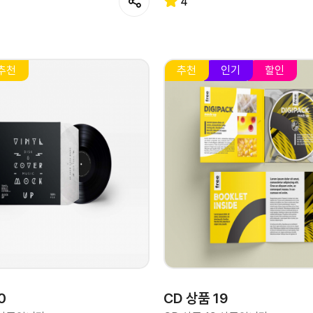
4
추천
추천
인기
할인
0
CD 상품 19