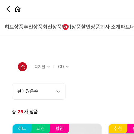
히트상품
추천상품
최신상품
인기상품
할인상품
회사 소개
파트
디지털
CD
25
총
개 상품
히트
최신
할인
추천