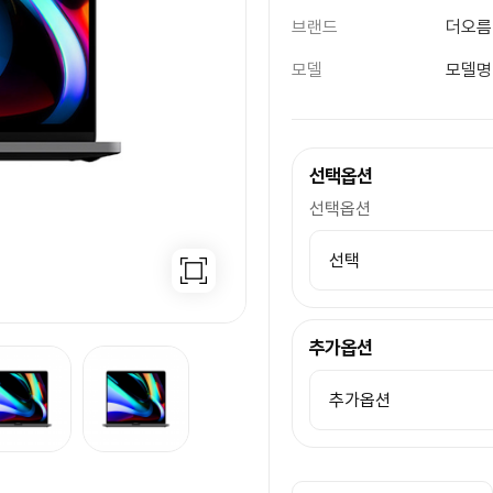
브랜드
더오름
모델
모델명
선택옵션
선택옵션
추가옵션