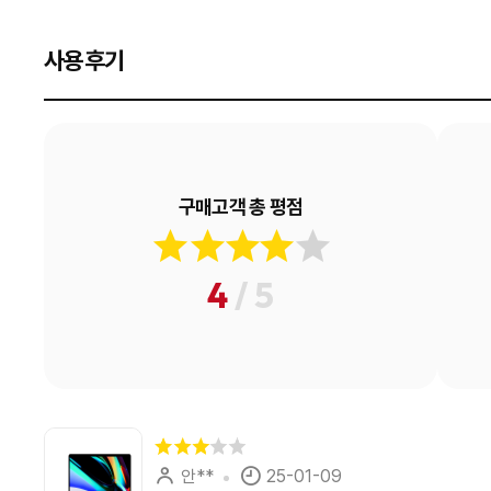
사용후기
구매고객 총 평점
4
/ 5
안**
25-01-09