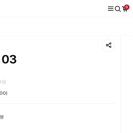
0
 03
00원
100)
명