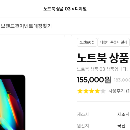
노트북 상품 03 > 디지털
너
브랜드관
이벤트
매장찾기
포인트0점
배송비 주문시 결제
노트북 상품
노트북 상품 03 상품입니다.
155,000원
183,0
(
사용후기
제조사
제조사
원산지
국산