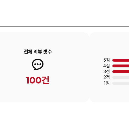
전체 리뷰 갯수
5점
4점
3점
100건
2점
1점