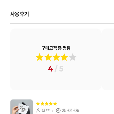
사용후기
구매고객 총 평점
4
/ 5
오**
25-01-09