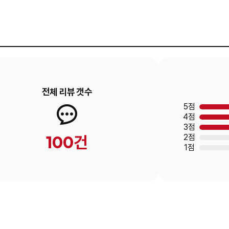
전체 리뷰 갯수
5점
4점
3점
100건
2점
1점