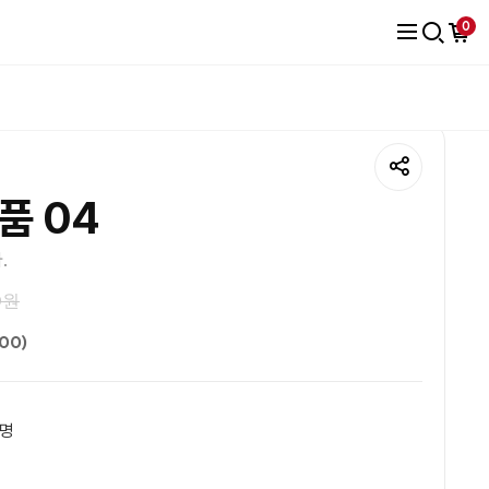
0
품 04
.
0원
100)
명