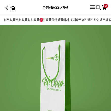
0
가방 상품 22 > 패션
히트상품
추천상품
최신상품
인기상품
할인상품
회사 소개
파트너
브랜드관
이벤트
매