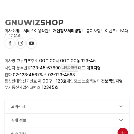
회사소개
서비스이용약관
개인정보처리방침
공지사항
이벤트
FAQ
1:1문의
회사명
그누위즈
주소
OO도 OO시 OO구 OO동 123-45
사업자 등록번호
123-45-67890
대표
대표자명
사업자확인
전화
02-123-4567
팩스
02-123-4568
통신판매업신고번호
제 OO구 - 123호
개인정보 보호책임자
정보책임자명
부가통신사업신고번호
12345호
고객센터
결제 정보