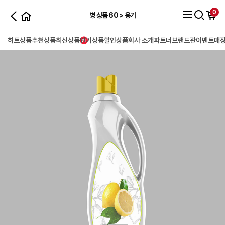
0
병 상품 60 > 용기
히트상품
추천상품
최신상품
인기상품
할인상품
회사 소개
파트너
브랜드관
이벤트
매