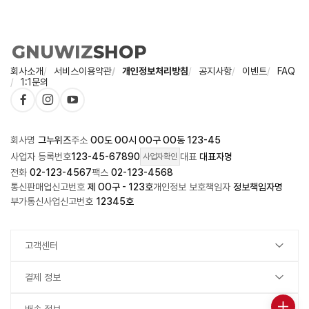
회사소개
서비스이용약관
개인정보처리방침
공지사항
이벤트
FAQ
1:1문의
회사명
그누위즈
주소
OO도 OO시 OO구 OO동 123-45
사업자 등록번호
123-45-67890
대표
대표자명
사업자확인
전화
02-123-4567
팩스
02-123-4568
통신판매업신고번호
제 OO구 - 123호
개인정보 보호책임자
정보책임자명
부가통신사업신고번호
12345호
고객센터
결제 정보